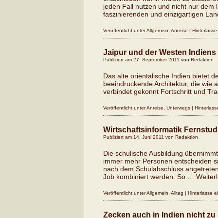
jeden Fall nutzen und nicht nur dem
faszinierenden und einzigartigen L
Veröffentlicht unter
Allgemein
,
Anreise
|
Hinterlass
Jaipur und der Westen Indiens
Publiziert am
27. September 2011
von
Redaktion
Das alte orientalische Indien biete
beeindruckende Architektur, die wie
verbindet gekonnt Fortschritt und Trad
Veröffentlicht unter
Anreise
,
Unterwegs
|
Hinterlas
Wirtschaftsinformatik Fernstu
Publiziert am
14. Juni 2011
von
Redaktion
Die schulische Ausbildung übernimmt 
immer mehr Personen entscheiden sich
nach dem Schulabschluss angetreten
Job kombiniert werden. So …
Weiter
Veröffentlicht unter
Allgemein
,
Alltag
|
Hinterlasse 
Zecken auch in Indien nicht zu