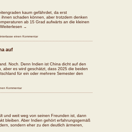
eitengraden kaum gefährdet, da erst
s ihnen schaden können, aber trotzdem denken
Temperaturen ab 15 Grad aufwärts an die kleinen
Weiterlesen
→
interlasse einen Kommentar
na auf
and. Noch. Denn Indien ist China dicht auf den
n, aber es wird geschätzt, dass 2025 die beiden
tschland für ein oder mehrere Semester den
einen Kommentar
lt und weit weg von seinen Freunden ist, dann
kt bleiben. Aber Indien gehört erfahrungsgemäß
ndern, sondern eher zu den deutlich ärmeren,