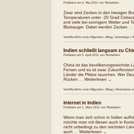
Publiziert am
4. Mai 2011
von
Redaktion
Zwar sind Zecken in den hiesigen Br
Temperaturen unter -20 Grad Celsiu
erst viele bei sonnigem Wetter und 
Blutsauger. Dabei werden Zecken …
Veröffentlicht unter
Allgemein
,
Alltag
,
Unterwegs
|
H
Indien schließt langsam zu Chi
Publiziert am
5. April 2011
von
Redaktion
China ist das bevölkerungsreichste L
Fersen und es ist zwar Zukunftsvisio
Länder die Plätze tauschen. Wer Deu
Rücken …
Weiterlesen
→
Veröffentlicht unter
Allgemein
,
Alltag
|
Hinterlasse 
Internet in Indien
Publiziert am
1. März 2011
von
Redaktion
Wenn man sich schon in Indien aufhä
möchte man mit diesen auch in Konta
nicht unbedingt zu den reichsten Lä
auch …
Weiterlesen
→