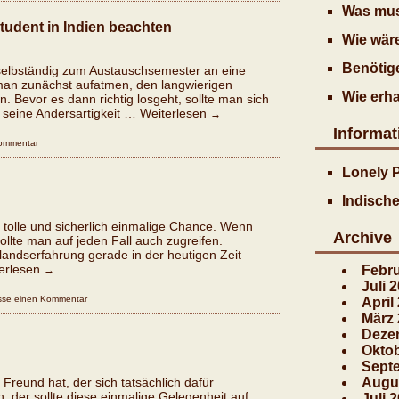
Was mus
udent in Indien beachten
Wie wäre
Benötig
selbständig zum Austauschsemester an eine
 man zunächst aufatmen, den langwierigen
Wie erha
. Bevor es dann richtig losgeht, sollte man sich
 seine Andersartigkeit …
Weiterlesen
→
Informat
Kommentar
Lonely P
Indische
ne tolle und sicherlich einmalige Chance. Wenn
Archive
lte man auf jeden Fall auch zugreifen.
slandserfahrung gerade in der heutigen Zeit
erlesen
Febru
→
Juli 
asse einen Kommentar
April
März
Deze
Okto
Sept
reund hat, der sich tatsächlich dafür
Augu
n, der sollte diese einmalige Gelegenheit auf
Juli 