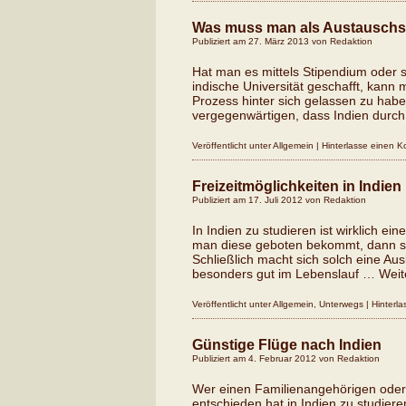
Was muss man als Austauschst
Publiziert am
27. März 2013
von
Redaktion
Hat man es mittels Stipendium oder 
indische Universität geschafft, kann
Prozess hinter sich gelassen zu haben
vergegenwärtigen, dass Indien durch
Veröffentlicht unter
Allgemein
|
Hinterlasse einen 
Freizeitmöglichkeiten in Indien
Publiziert am
17. Juli 2012
von
Redaktion
In Indien zu studieren ist wirklich ei
man diese geboten bekommt, dann sol
Schließlich macht sich solch eine Au
besonders gut im Lebenslauf …
Weit
Veröffentlicht unter
Allgemein
,
Unterwegs
|
Hinterl
Günstige Flüge nach Indien
Publiziert am
4. Februar 2012
von
Redaktion
Wer einen Familienangehörigen oder F
entschieden hat in Indien zu studiere