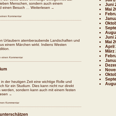
 lieben Menschen, sondern auch einem
Juni 
and einen Besuch …
Weiterlesen
→
Mai 2
Febru
e einen Kommentar
Janu
Oktob
Sept
Augu
Juni 
t den Urlaubern atemberaubende Landschaften und
Mai 2
 aus einem Märchen wirkt. Indiens Westen
April
ition.
März 
Febru
se einen Kommentar
Janua
Deze
dium
Nove
Okto
Sept
in der heutigen Zeit eine wichtige Rolle und
Augu
 für ein Studium. Dies kann nicht nur direkt
 werden, sondern kann auch mit einem festen
lesen
→
einen Kommentar
 unterschätzen