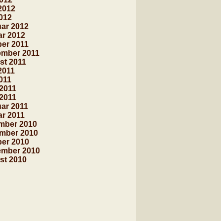
2012
012
ar 2012
ar 2012
er 2011
ember 2011
st 2011
2011
011
 2011
2011
ar 2011
r 2011
mber 2010
mber 2010
ber 2010
ember 2010
st 2010