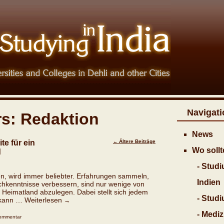
Navigati
rs:
Redaktion
News
te für ein
Ältere Beiträge
←
Wo sollt
d
- Stud
en, wird immer beliebter. Erfahrungen sammeln,
Indien
hkenntnisse verbessern, sind nur wenige von
 Heimatland abzulegen. Dabei stellt sich jedem
- Stud
e kann …
Weiterlesen
→
- Medi
Kommentar